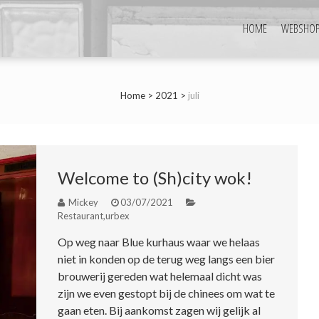
HOME
WEBSHO
Home
>
2021
>
juli
Welcome to (Sh)city wok!
Mickey
03/07/2021
Restaurant
,
urbex
Op weg naar Blue kurhaus waar we helaas
niet in konden op de terug weg langs een bier
brouwerij gereden wat helemaal dicht was
zijn we even gestopt bij de chinees om wat te
gaan eten. Bij aankomst zagen wij gelijk al