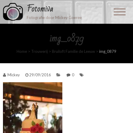
Fotomiva
Fotografie door Mickey Goeree
img_0879
Home
>
Trouwerij
>
Bruiloft Familie de Leeuw
>
img_0879
Mickey
29/09/2016
0