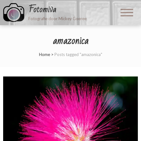
Fotomiva
Fotografie door Mickey Goeree
amazonica
Home
>
Posts tagged "amazonica"