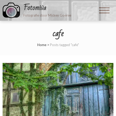
Fotomiva
Fotografie door Mickey Goeree
cafe
Home
>
Posts tagged "cafe"