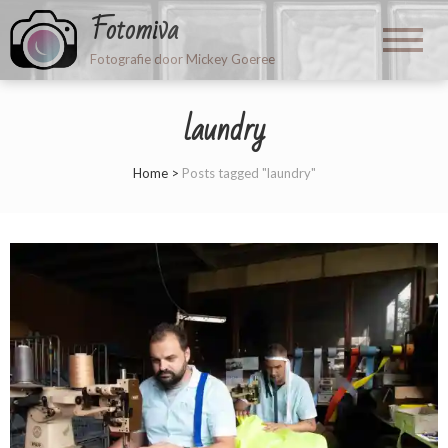
Fotomiva
Fotografie door Mickey Goeree
laundry
Home
>
Posts tagged "laundry"