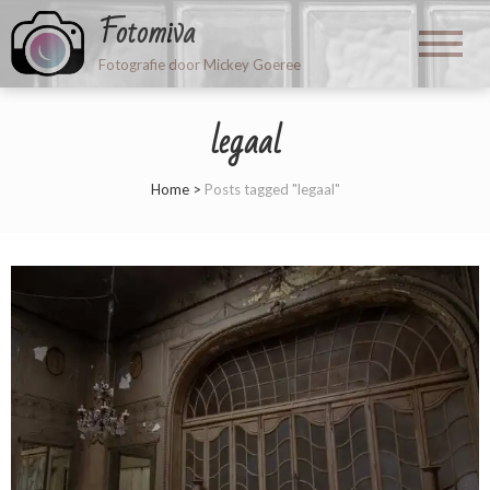
Fotomiva
Fotografie door Mickey Goeree
legaal
Home
>
Posts tagged "legaal"