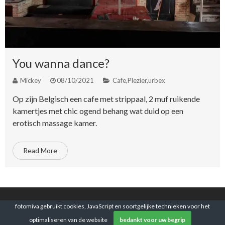
You wanna dance?
Mickey
08/10/2021
Cafe
,
Plezier
,
urbex
Op zijn Belgisch een cafe met strippaal, 2 muf ruikende
kamertjes met chic ogend behang wat duid op een
erotisch massage kamer.
Read More
© 2025 Fotomiva Leave nothing but footprints, take
fotomiva gebruikt cookies, JavaScript en soortgelijke technieken voor het
nothing but pictures!
optimaliseren van de website
bedankt voor uw begrip