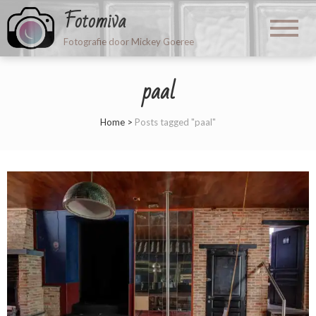
Fotomiva
Fotografie door Mickey Goeree
paal
Home
>
Posts tagged "paal"