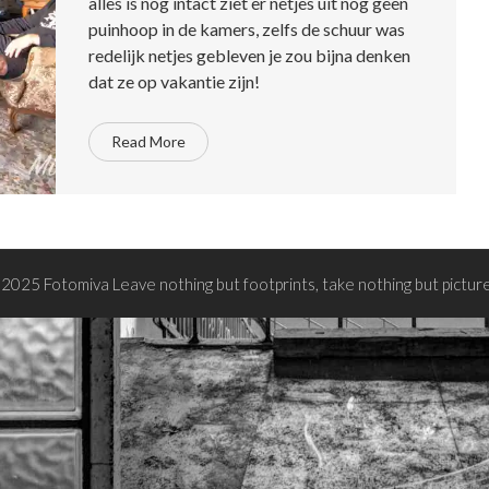
alles is nog intact ziet er netjes uit nog geen
puinhoop in de kamers, zelfs de schuur was
redelijk netjes gebleven je zou bijna denken
dat ze op vakantie zijn!
Read More
2025 Fotomiva Leave nothing but footprints, take nothing but pictur