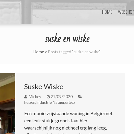
HOME
WEBSHO
suske en wiske
Home
>
Posts tagged "suske en wiske"
Suske Wiske
Mickey
21/09/2020
huizen
,
Industrie
,
Natuur
,
urbex
Een mooie vrijstaande woning in België met
een leuk stukje grond staat hier
waarschijnlijk nog niet heel erg lang leeg,