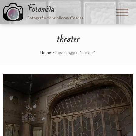
Fotomiva
Fotografie door Mickey Goeree
theater
Home
>
Posts tagged "theater"