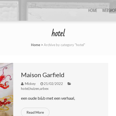
HOME
WEBSHO
hotel
Home
>
Archive by category "hotel"
Maison Garfield
Mickey
21/02/2022
hotel
,
huizen
,
urbex
een oude b&b met een verhaal,
Read More