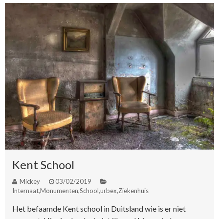
Kent School
Mickey
03/02/2019
Internaat
,
Monumenten
,
School
,
urbex
,
Ziekenhuis
Het befaamde Kent school in Duitsland wie is er niet