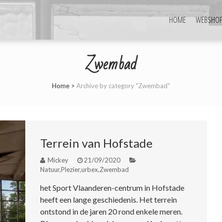
HOME
WEBSHO
Zwembad
Home
>
Archive by category "Zwembad"
Terrein van Hofstade
Mickey
21/09/2020
Natuur
,
Plezier
,
urbex
,
Zwembad
het Sport Vlaanderen-centrum in Hofstade
heeft een lange geschiedenis. Het terrein
ontstond in de jaren 20 rond enkele meren.