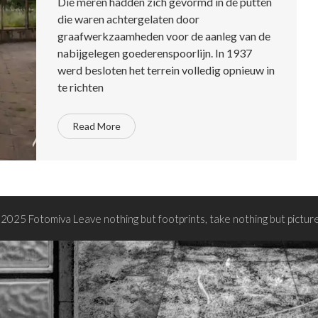
Die meren hadden zich gevormd in de putten
die waren achtergelaten door
graafwerkzaamheden voor de aanleg van de
nabijgelegen goederenspoorlijn. In 1937
werd besloten het terrein volledig opnieuw in
te richten
Read More
2025 Fotomiva Leave nothing but footprints, take nothing but pictur