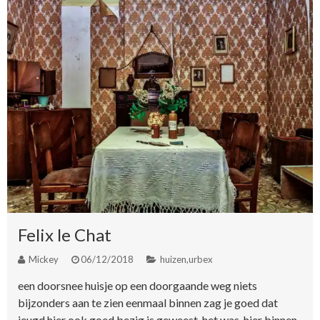
Felix le Chat
Mickey
06/12/2018
huizen
,
urbex
een doorsnee huisje op een doorgaande weg niets
bijzonders aan te zien eenmaal binnen zag je goed dat
jeugd hier ook goed bezig is geweest, het was hier binnen