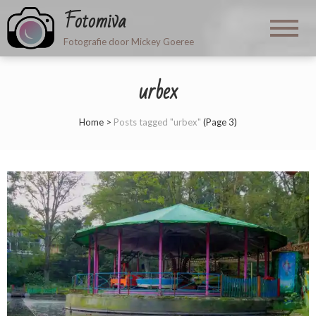
Fotomiva
Fotografie door Mickey Goeree
urbex
Home
>
Posts tagged "urbex"
(Page 3)